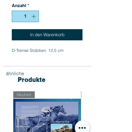
Anzahl
*
In den Warenkorb
D-Trense Stübben. 12,5 cm
ähnliche
Produkte
Neuheit
Neuheit