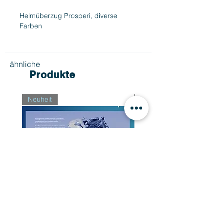
Helmüberzug Prosperi, diverse
Farben
ähnliche
Produkte
Neuheit
Neuheit
Buch "Der Weg zum Sieg"