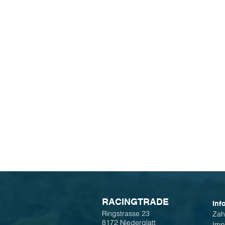
R
ACINGTRADE
Inf
Ringstrasse 23
Zah
8172 Niederglatt
Imp