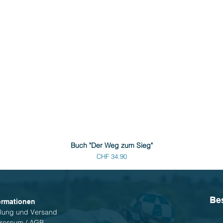
Buch "Der Weg zum Sieg"
Preis
CHF 34.90
Be
ormationen
lung und Versand
ressum / AGB