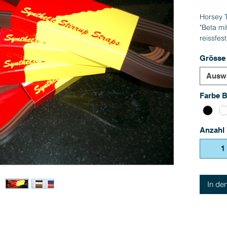
Horsey 
"Beta mi
reissfes
Farben 
Grösse
Bildstre
Ausw
Farbe B
Anzahl
In de