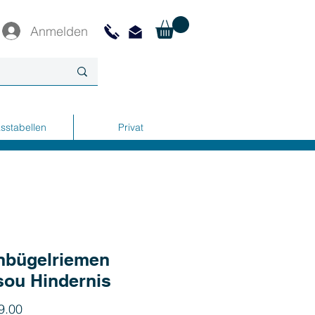
Anmelden
sstabellen
Privat
nbügelriemen
ou Hindernis
Preis
9.00