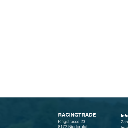
R
ACINGTRADE
Inf
Ringstrasse 23
Zah
8172 Niederglatt
Imp