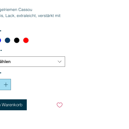
elriemen Cassou
s, Lack, extraleicht, verstärkt mit
*
*
ählen
*
n Warenkorb