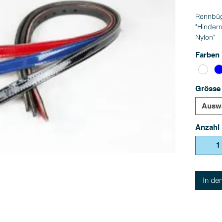
Rennbüg
"Hinderni
Nylon"
Farben
Grösse
Ausw
Anzahl
In de