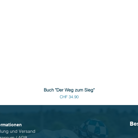
Buch "Der Weg zum Sieg"
Preis
CHF 34.90
Be
ormationen
lung und Versand
ressum / AGB