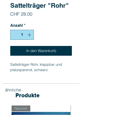
Sattelträger "Rohr"
Preis
CHF 28.00
Anzahl
*
In den Warenkorb
Sattelträger Rohr, klappbar und
platzsparend, schwarz
ähnliche
Produkte
Neuheit
Neuheit