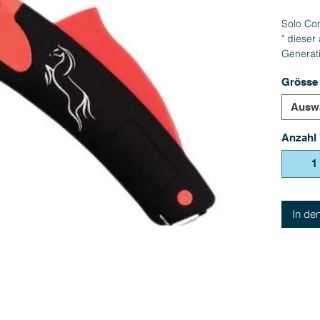
Solo Co
" dieser
Generat
erleicht
Grösse
ergonom
Rechts-
Ausw
Anzahl
In de