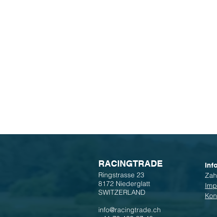
R
ACINGTRADE
Inf
Ringstrasse 23
Zah
8172 Niederglatt
Imp
SWITZERLAND
Kon
info@racingtrade.ch