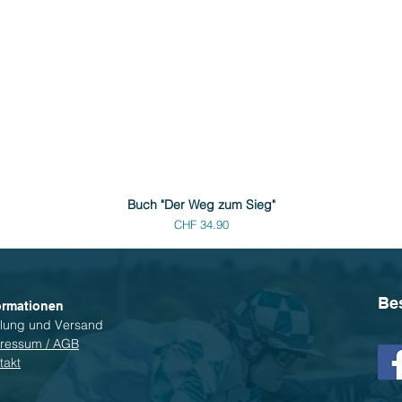
Buch "Der Weg zum Sieg"
Preis
CHF 34.90
Be
ormationen
lung und Versand
ressum / AGB
takt