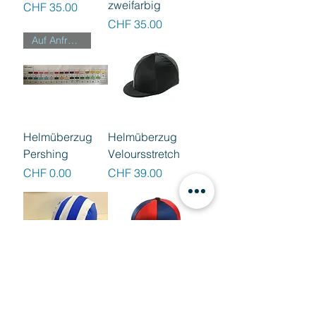
zweifarbig
Preis
CHF 35.00
Preis
CHF 35.00
Auf Anfrage
Helmüberzug
Helmüberzug
Pershing
Veloursstretch
Preis
Preis
CHF 0.00
CHF 39.00
Helmüberzug
Helmüberzug
Showquest,
Showquest,