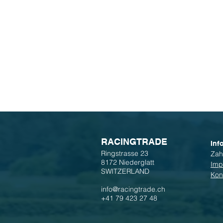
R
ACINGTRADE
Inf
Ringstrasse 23
Zah
8172 Niederglatt
Imp
SWITZERLAND
Kon
info@racingtrade.ch
+41 79 423 27 48