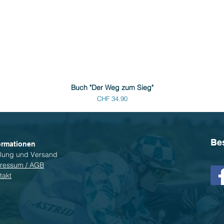
Buch "Der Weg zum Sieg"
Preis
CHF 34.90
Be
ormationen
lung und Versand
ressum / AGB
takt