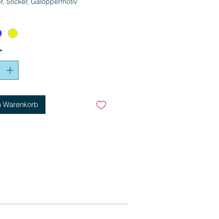
r, Sticker, Galoppermotiv
*
n Warenkorb