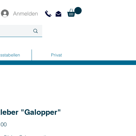
Anmelden
sstabellen
Privat
leber "Galopper"
Preis
.00