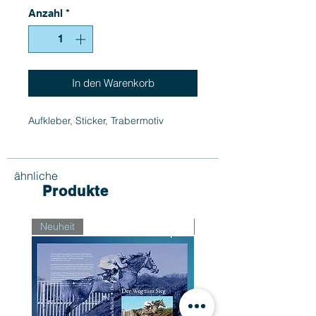
Anzahl
*
In den Warenkorb
Aufkleber, Sticker, Trabermotiv
ähnliche
Produkte
Neuheit
Neuheit