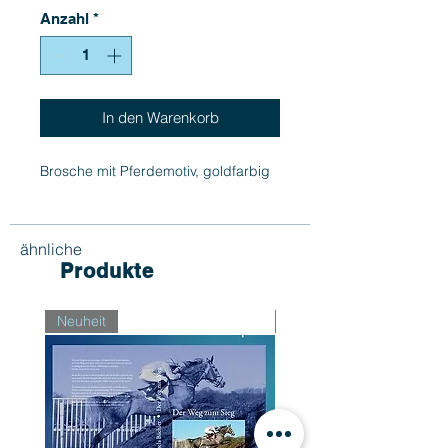
Anzahl
*
In den Warenkorb
Brosche mit Pferdemotiv, goldfarbig
ähnliche
Produkte
Neuheit
Neuheit