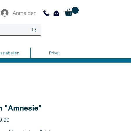
Anmelden
sstabellen
Privat
h "Amnesie"
Preis
9.90