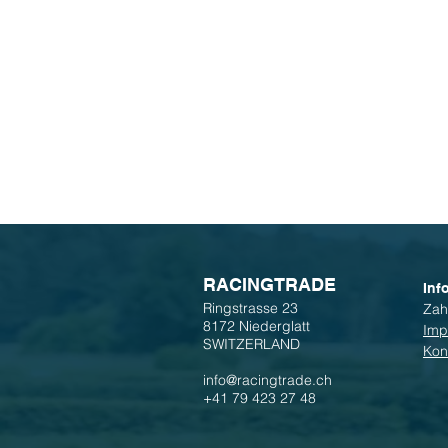
R
ACINGTRADE
Inf
Ringstrasse 23
Zah
8172 Niederglatt
Imp
SWITZERLAND
Kon
info@racingtrade.ch
+41 79 423 27 48