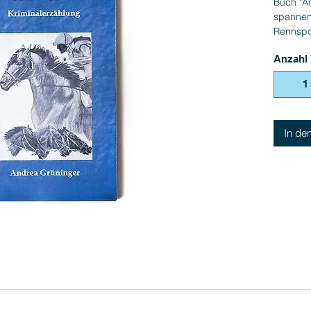
Buch "A
spannen
Rennspor
Anzahl
In de