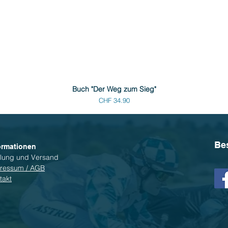
Buch "Der Weg zum Sieg"
Preis
CHF 34.90
Be
ormationen
lung und Versand
ressum / AGB
takt