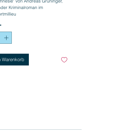
mnesie" von Andreas Grüninger,
der Kriminalroman im
tmillieu
*
n Warenkorb