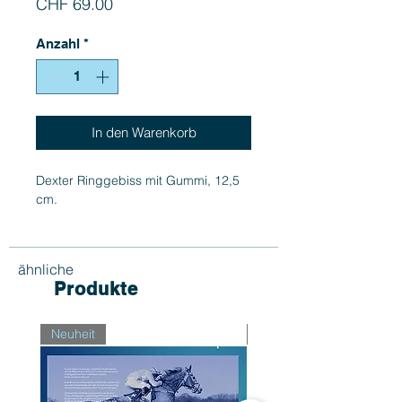
Preis
CHF 69.00
Anzahl
*
In den Warenkorb
Dexter Ringgebiss mit Gummi, 12,5
cm.
ähnliche
Produkte
Neuheit
Neuheit