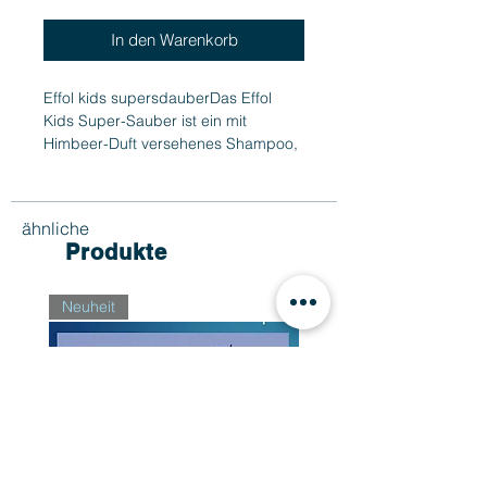
In den Warenkorb
Effol kids supersdauberDas Effol
Kids Super-Sauber ist ein mit
Himbeer-Duft versehenes Shampoo,
dass nicht nur reinigt sondern auch
pflegt. Es verleiht einen besonderen
Glanz, der sich vor allem in Mähne
ähnliche
und Schweif wiederfindet
Produkte
Neuheit
Neuheit