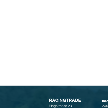
R
ACINGTRADE
Inf
Ringstrasse 23
Zah