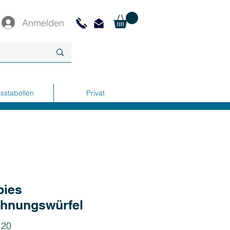
Anmelden
sstabellen
Privat
pies
hnungswürfel
Preis
.20