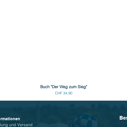
Buch "Der Weg zum Sieg"
Preis
CHF 34.90
Be
ormationen
lung und Versand