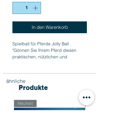
In den Warenkorb
Spielball für Pferde Jolly Ball
"Gönnen Sie Ihrem Pferd diesen
praktischen, nützlichen und
unzerstörbaren Original-Spielball aus
USA ! Muss nicht aufgegepumpt
werden"
ähnliche
Farbe grün = Apfelgeschmack
Produkte
Farbe weiss-rot =
Pfefferminzgeschmack
Neuheit
Neuheit