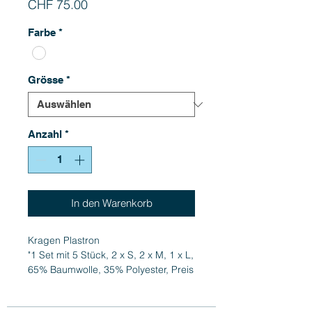
Preis
CHF 75.00
Farbe
*
Grösse
*
Anzahl
*
In den Warenkorb
Kragen Plastron
"1 Set mit 5 Stück, 2 x S, 2 x M, 1 x L,
65% Baumwolle, 35% Polyester, Preis
versteht sich für 5 Stück"