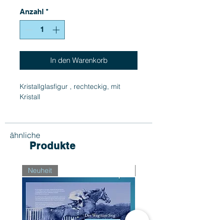
Anzahl
*
In den Warenkorb
Kristallglasfigur , rechteckig, mit
Kristall
ähnliche
Produkte
Neuheit
Neuheit