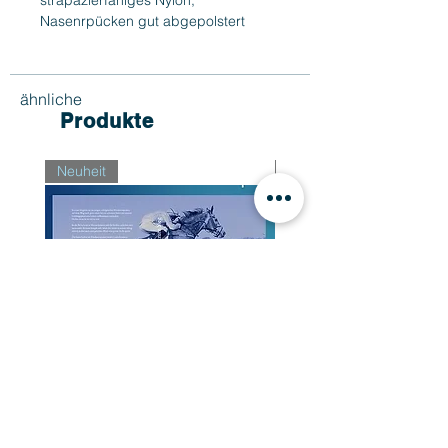
Nasenrpücken gut abgepolstert
ähnliche
Produkte
Neuheit
Neuheit
Buch "Der Weg zum Sieg"
Preis
CHF 34.90