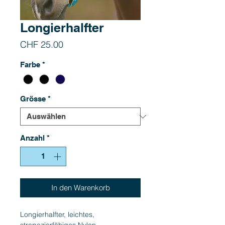
Longierhalfter
Preis
CHF 25.00
Farbe
*
Grösse
*
Anzahl
*
In den Warenkorb
Longierhalfter, leichtes,
strapazierfähiges Nylon,