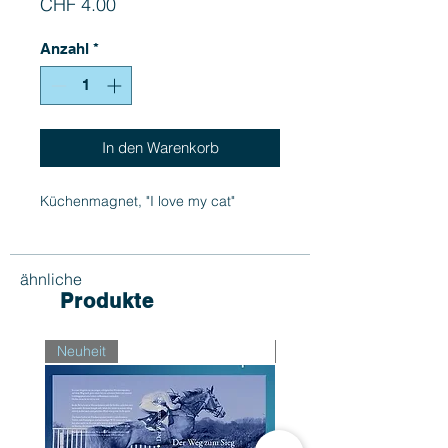
Preis
CHF 4.00
Anzahl
*
In den Warenkorb
Küchenmagnet, "I love my cat"
ähnliche
Produkte
Neuheit
Neuheit