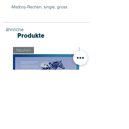
Mistboy-Rechen, single, gross
ähnliche
Produkte
Neuheit
Neuheit
Buch "Der Weg zum Sieg"
Preis
CHF 34.90