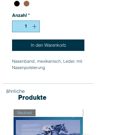
Anzahl
*
In den Warenkorb
Nasenband, mexikanisch, Leder, mit
Nasenpolsterung
ähnliche
Produkte
Neuheit
Neuheit