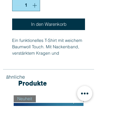
In den Warenkorb
Ein funktionelles T-Shirt mit weichem
Baumwoll Touch. Mit Nackenband,
verstärktem Kragen und
Seitennähten. Knallige Farben.
100% Polyester mit Baumwoll-
ähnliche
Feeling.
Produkte
Neuheit
Neuheit