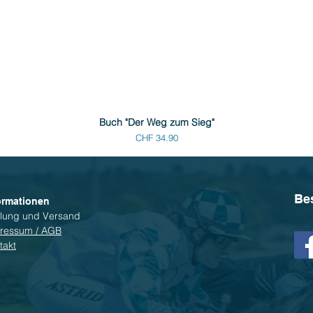
Buch "Der Weg zum Sieg"
Preis
CHF 34.90
Be
ormationen
lung und Versand
ressum / AGB
takt