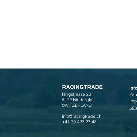
R
ACINGTRADE
Inf
Ringstrasse 23
Zah
8172 Niederglatt
Imp
SWITZERLAND
Kon
info@racingtrade.ch
+41 79 423 27 48