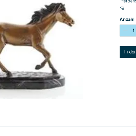
Pferdefi
kg
Anzahl
In de