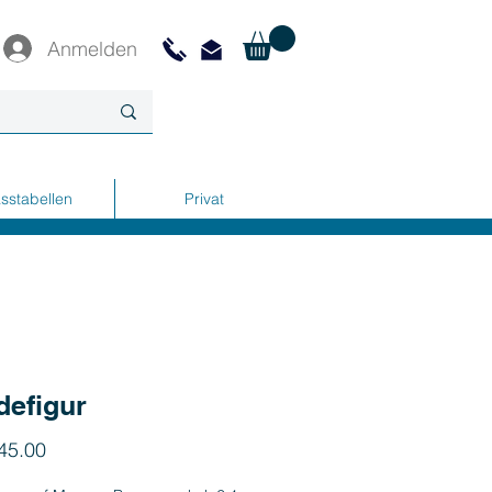
Anmelden
sstabellen
Privat
defigur
Preis
45.00