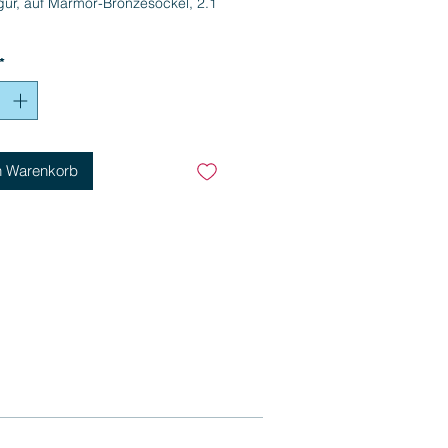
gur, auf Marmor-Bronzesockel, 2.1
*
n Warenkorb