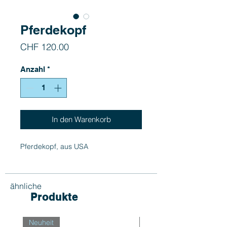
Pferdekopf
Preis
CHF 120.00
Anzahl
*
In den Warenkorb
Pferdekopf, aus USA
ähnliche
Produkte
Neuheit
Neuheit