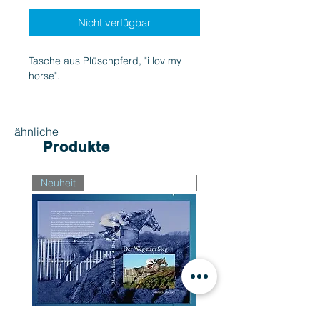
Nicht verfügbar
Tasche aus Plüschpferd, "i lov my
horse".
ähnliche
Produkte
Neuheit
Neuheit