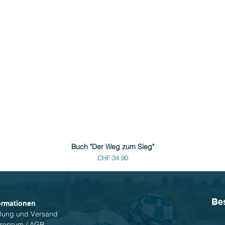
Buch "Der Weg zum Sieg"
Preis
CHF 34.90
Be
ormationen
lung und Versand
ressum / AGB