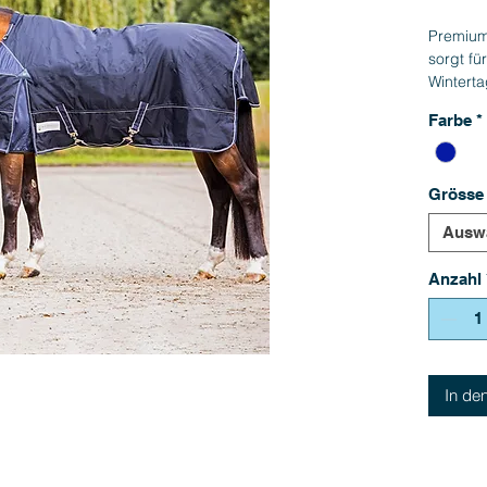
Premium
sorgt fü
Wintert
Polyeste
Farbe
*
Fraonver
extragro
Beinschn
Grösse
Deckent
Ausw
Anzahl
In de