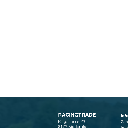
R
ACINGTRADE
Inf
Ringstrasse 23
Zah
8172 Niederglatt
Imp