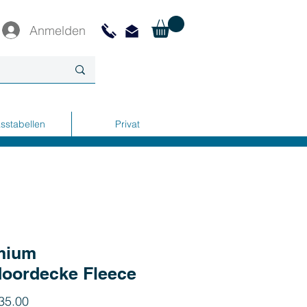
Anmelden
sstabellen
Privat
mium
oordecke Fleece
Preis
35.00