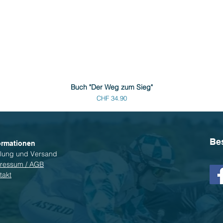
Buch "Der Weg zum Sieg"
Preis
CHF 34.90
Be
ormationen
lung und Versand
ressum / AGB
takt