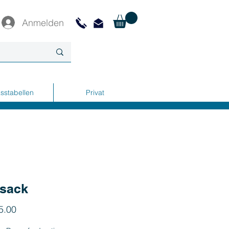
Anmelden
sstabellen
Privat
zsack
Preis
5.00