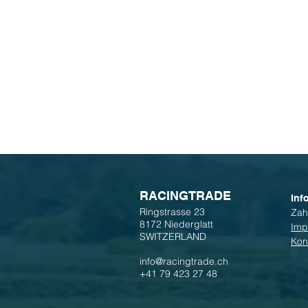
R
ACINGTRADE
Inf
Ringstrasse 23
Zah
8172 Niederglatt
Imp
SWITZERLAND
Kon
info@racingtrade.ch
+41 79 423 27 48