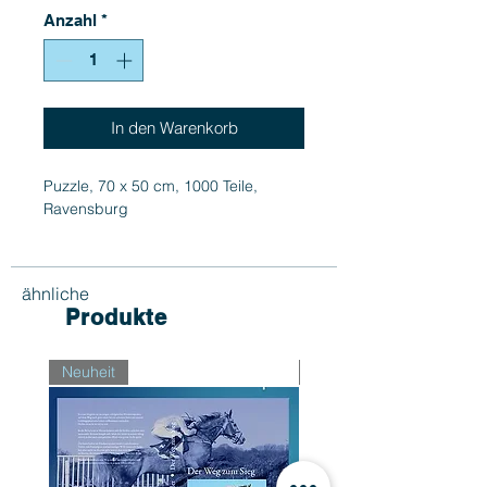
Anzahl
*
In den Warenkorb
Puzzle, 70 x 50 cm, 1000 Teile,
Ravensburg
ähnliche
Produkte
Neuheit
Neuheit