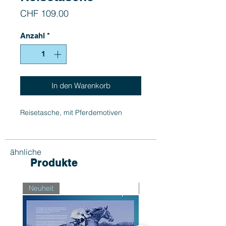
Preis
CHF 109.00
Anzahl
*
In den Warenkorb
Reisetasche, mit Pferdemotiven
ähnliche
Produkte
Neuheit
Neuheit