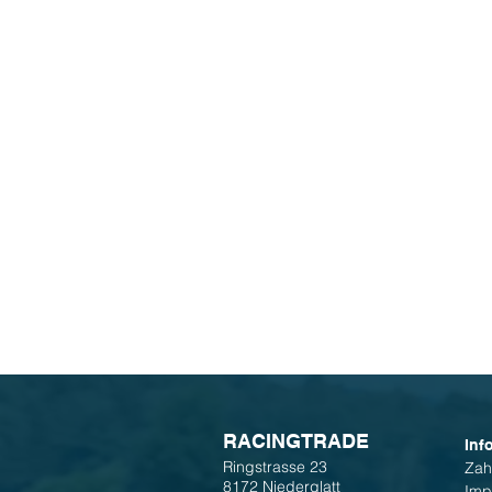
R
ACINGTRADE
Inf
Ringstrasse 23
Zah
8172 Niederglatt
Imp