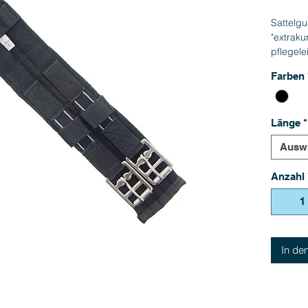
Sattelg
"extrak
pflegele
Rollschn
Farben
Länge
*
Ausw
Anzahl
In de