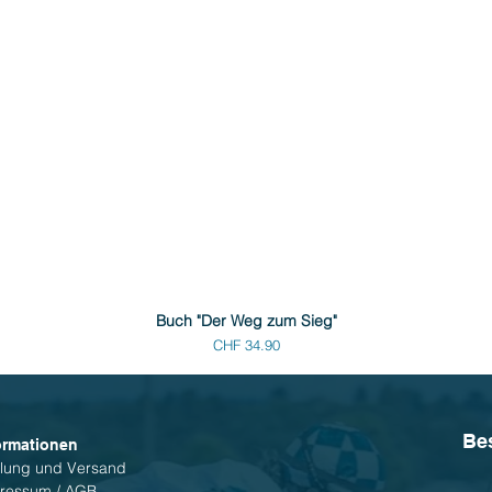
Buch "Der Weg zum Sieg"
Preis
CHF 34.90
Be
ormationen
lung und Versand
ressum / AGB