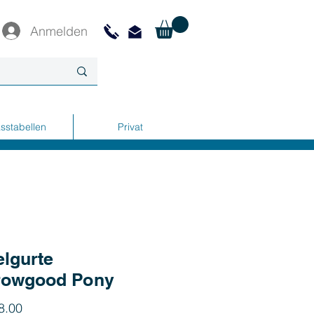
Anmelden
sstabellen
Privat
elgurte
rowgood Pony
Preis
8.00