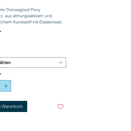
urte Thorowgood Pony
urz, aus atmungsaktivem und
ichtem Kunststoff mit Elasteinsatz,
allen, schwarz"
*
ählen
*
n Warenkorb