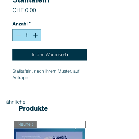
Preis
CHF 0.00
Anzahl
*
In den Warenkorb
Stalltafeln, nach ihrem Muster, auf
Anfrage
ähnliche
Produkte
Neuheit
Neuheit