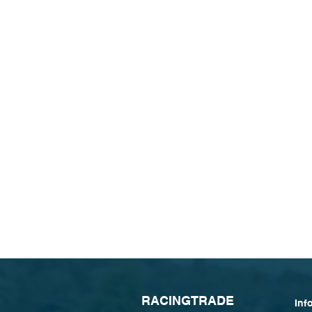
R
ACINGTRADE
Inf