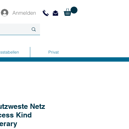
Anmelden
sstabellen
Privat
tzweste Netz
cess Kind
erary