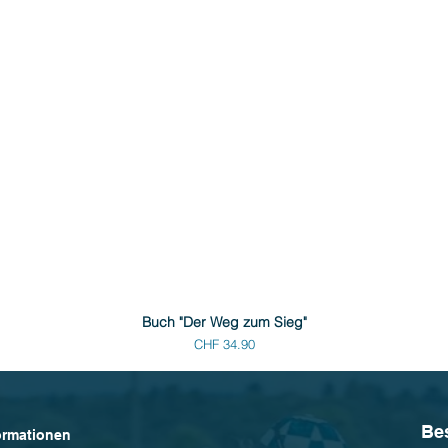
Buch "Der Weg zum Sieg"
Preis
CHF 34.90
Be
ormationen