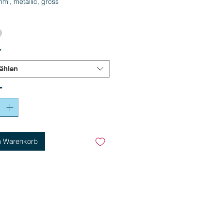
i, metallic, gross
*
ählen
*
n Warenkorb