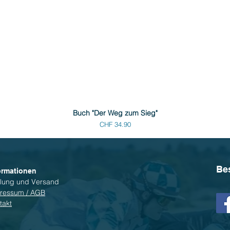
Buch "Der Weg zum Sieg"
Preis
CHF 34.90
Be
ormationen
lung und Versand
ressum / AGB
takt