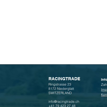
R
ACINGTRADE
Inf
Ringstrasse 23
Zah
8172 Niederglatt
Imp
SWITZERLAND
Kon
info@racingtrade.ch
+41 79 423 27 48