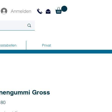
Anmelden
sstabellen
Privat
nengummi Gross
Preis
.80