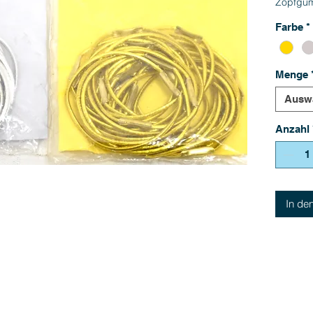
Zopfgumm
Farbe
*
Menge
Ausw
Anzahl
In de