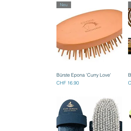
Neu
Schnellansicht
Bürste Epona 'Curry Love'
B
Preis
P
CHF 16.90
C