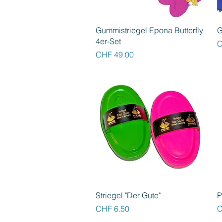
Schnellansicht
Gummistriegel Epona Butterfly
G
4er-Set
P
C
Preis
CHF 49.00
Schnellansicht
Striegel "Der Gute"
P
Preis
P
CHF 6.50
C