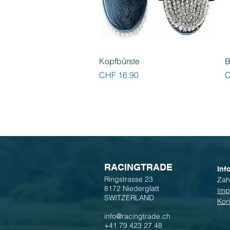
Schnellansicht
Kopfbürste
B
Preis
P
CHF 16.90
C
R
ACINGTRADE
Inf
Ringstrasse 23
Zah
8172 Niederglatt
Imp
SWITZERLAND
Kon
info@racingtrade.ch
+41 79 423 27 48