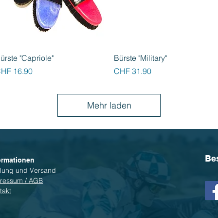
Schnellansicht
Schnellansicht
ürste "Capriole"
Bürste "Military"
reis
Preis
HF 16.90
CHF 31.90
Mehr laden
Be
ormationen
lung und Versand
ressum / AGB
takt