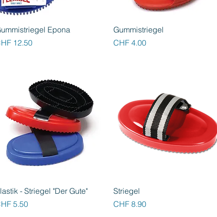
Schnellansicht
Schnellansicht
ummistriegel Epona
Gummistriegel
reis
Preis
HF 12.50
CHF 4.00
Schnellansicht
Schnellansicht
lastik - Striegel "Der Gute"
Striegel
reis
Preis
HF 5.50
CHF 8.90