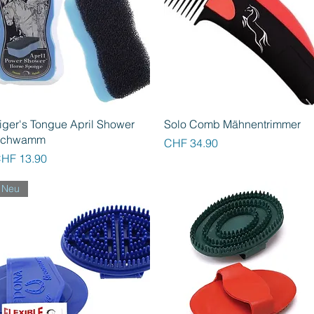
Schnellansicht
Schnellansicht
iger's Tongue April Shower
Solo Comb Mähnentrimmer
Schwamm
Preis
CHF 34.90
reis
HF 13.90
Neu