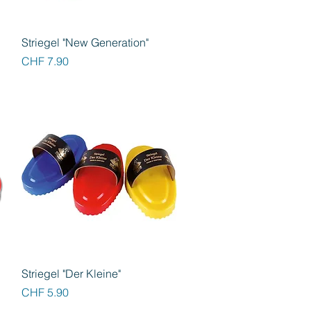
Schnellansicht
Striegel "New Generation"
Preis
CHF 7.90
Schnellansicht
Striegel "Der Kleine"
Preis
CHF 5.90