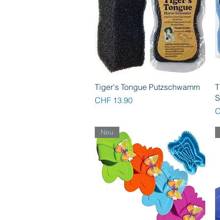
Schnellansicht
Tiger's Tongue Putzschwamm
T
Preis
CHF 13.90
P
C
Neu