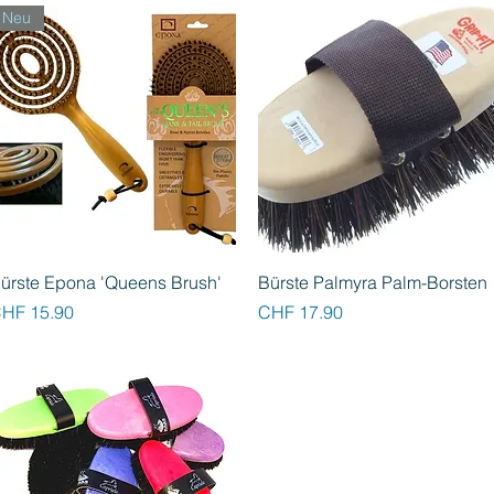
Neu
Schnellansicht
Schnellansicht
ürste Epona 'Queens Brush'
Bürste Palmyra Palm-Borsten
reis
Preis
HF 15.90
CHF 17.90