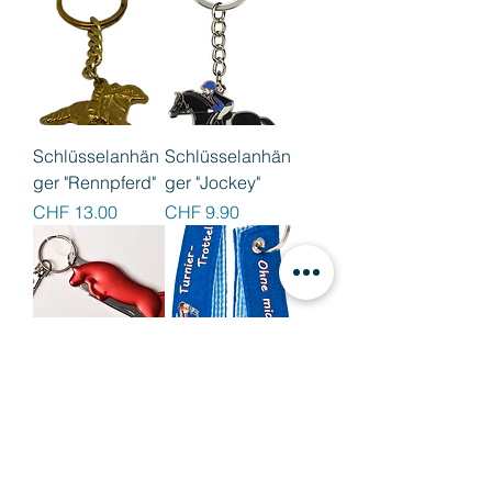
Schlüsselanhän
Schlüsselanhän
ger "Rennpferd"
ger "Jockey"
Preis
Preis
CHF 13.00
CHF 9.90
Schlüsselanhän
Schlüsselanhän
ger,
ger "Turniertrttel"
Taschenmesser
Preis
CHF 8.90
und Hufkratzer