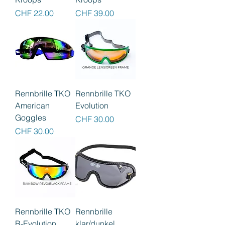
Preis
Preis
CHF 22.00
CHF 39.00
Rennbrille TKO
Rennbrille TKO
American
Evolution
Goggles
Preis
CHF 30.00
Preis
CHF 30.00
Rennbrille TKO
Rennbrille
R-Evolution
klar/dunkel