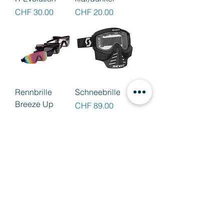
Preis
Preis
CHF 30.00
CHF 20.00
Rennbrille
Schneebrille
Breeze Up
Preis
CHF 89.00
Preis
CHF 30.00
Sportschutz-
Sonnenbrille
Preis
CHF 29.00