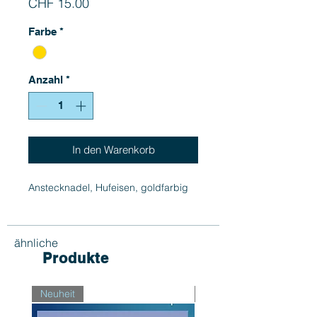
Preis
CHF 15.00
Farbe
*
Anzahl
*
In den Warenkorb
Anstecknadel, Hufeisen, goldfarbig
ähnliche
Produkte
Neuheit
Neuheit