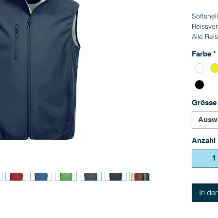
Softshel
Reissve
Alle Rei
Abschlu
Farbe
*
Mit Spa
96% Pol
Grösse
Ausw
Anzahl
In de