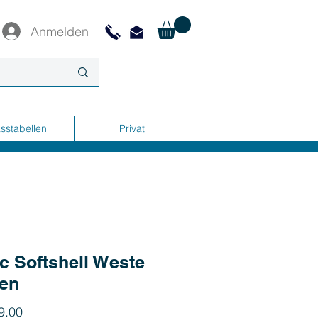
Anmelden
sstabellen
Privat
c Softshell Weste
en
Preis
9.00