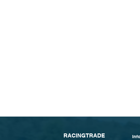
R
ACINGTRADE
Inf