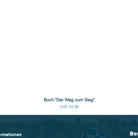
Buch "Der Weg zum Sieg"
Preis
CHF 34.90
Be
ormationen