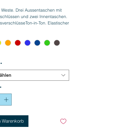
l Weste. Drei Aussentaschen mit
rschlüssen und zwei Innentaschen.
ssverschlüsseTon-in-Ton. Elastischer
ss an Bund und Ärmelausschnitt.
ndex für einen hohen Tragekomfort.
yester, 4% Spandex
*
ählen
*
n Warenkorb