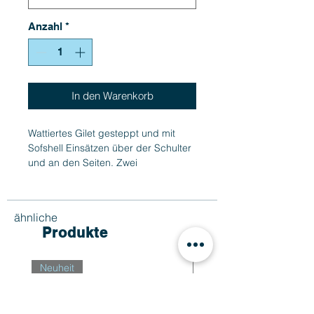
Anzahl
*
In den Warenkorb
Wattiertes Gilet gesteppt und mit
Sofshell Einsätzen über der Schulter
und an den Seiten. Zwei
Aussentaschen mit Reissverschluss,
Innen zwei Beuteltaschen
Meshgefüttert. Elastisches Band als
ähnliche
Abschluss am Saum. Farbauswahl,
Produkte
Reissverschlüsse und Zipper Puller
sind passend zu allen Essentials
Artikel.
Neuheit
Neuheit
Material:
Material 1: Softshell; 94% Polyester,
6% Elasthan, Innen mit aufgerautem