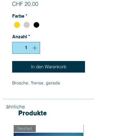
Preis
CHF 20.00
Farbe
*
Anzahl
*
In den Warenkorb
Brosche, Trense, gerade
ähnliche
Produkte
Neuheit
Neuheit