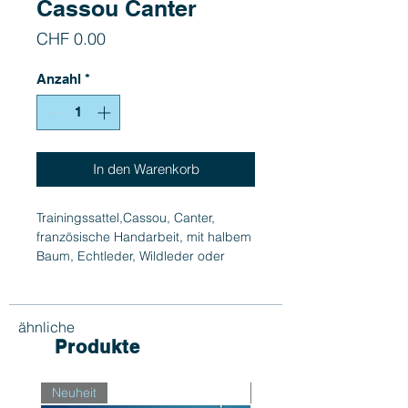
Cassou Canter
Preis
CHF 0.00
Anzahl
*
In den Warenkorb
Trainingssattel,Cassou, Canter,
französische Handarbeit, mit halbem
Baum, Echtleder, Wildleder oder
kombiniert. Verarbeitung auf Wunsch
mit schwarzem und/oder braunem
Leder
ähnliche
Produkte
Bitte kontaktieren Sie Racingtrade für
eine Bestellung
Neuheit
Neuheit