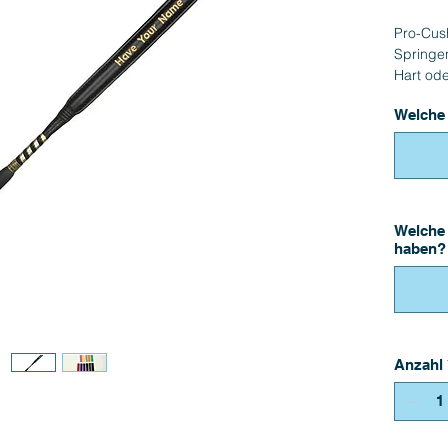
Pro-Cush
Springe
Hart ode
schmal.
Welche 
Für Farb
Auch mit
20 CHF
Welche 
haben? 
Anzahl