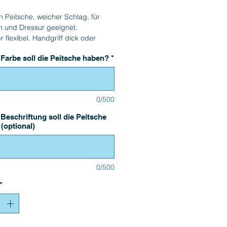
 Peitsche, weicher Schlag, für
n und Dressur geeignet.
r flexibel. Handgriff dick oder
Farbe soll die Peitsche haben?
*
en, siehe Farbtabelle.
 Beschriftung erhältlich. Aufpreis:
0/500
Beschriftung soll die Peitsche
(optional)
0/500
*