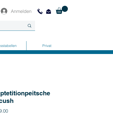
Anmelden
sstabellen
Privat
tetitionpeitsche
cush
Preis
9.00