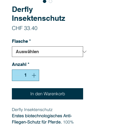
Derfly
Insektenschutz
Preis
CHF 33.40
Flasche
*
Anzahl
*
In den Warenkorb
Derfly Insektenschutz
Erstes biotechnologisches Anti-
Fliegen-Schutz für Pferde.
100%
natürlich. Nutzt das Prinzip