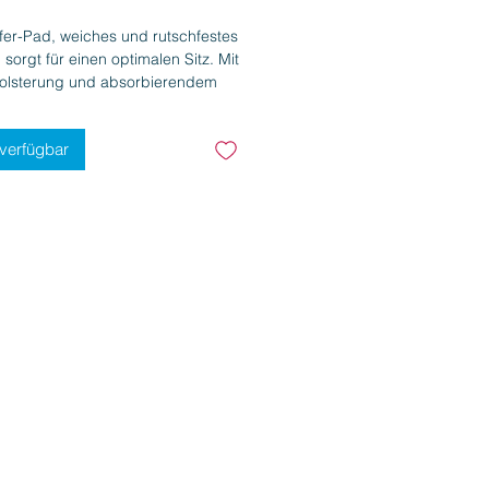
fer-Pad, weiches und rutschfestes
, sorgt für einen optimalen Sitz. Mit
Polsterung und absorbierendem
 gefertigt, 30 Grad
enwaschbar, Länge 66 cm
 verfügbar