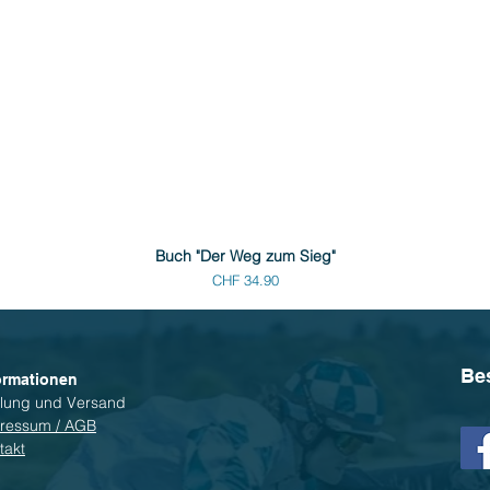
Buch "Der Weg zum Sieg"
Preis
CHF 34.90
Be
ormationen
lung und Versand
ressum / AGB
takt