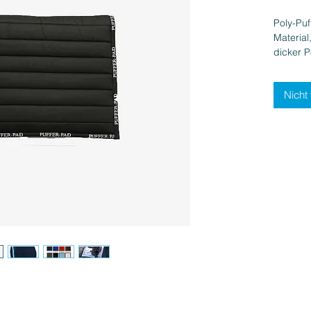
Poly-Puf
Material
dicker 
Material
Maschin
Nicht