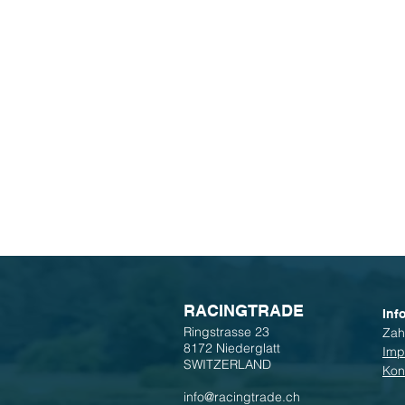
R
ACINGTRADE
Inf
Ringstrasse 23
Zah
8172 Niederglatt
Imp
SWITZERLAND
Kon
info@racingtrade.ch