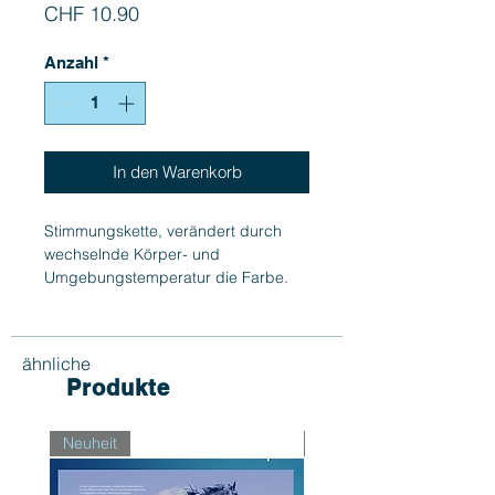
Preis
CHF 10.90
Anzahl
*
In den Warenkorb
Stimmungskette, verändert durch
wechselnde Körper- und
Umgebungstemperatur die Farbe.
Sie ist einzeln verpackt auf einer
schönen Displaykarte, die die
Bedeutung der Farben erläutert
ähnliche
Produkte
Neuheit
Neuheit