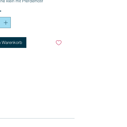
che klein mit Pferdemotif
*
n Warenkorb