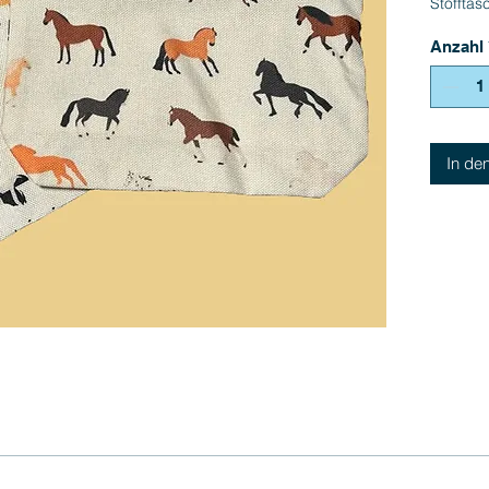
Stofftas
Anzahl
In de