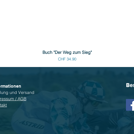
Buch "Der Weg zum Sieg"
Preis
CHF 34.90
Be
ormationen
lung und Versand
ressum / AGB
takt