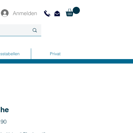
Anmelden
sstabellen
Privat
che
Preis
.90