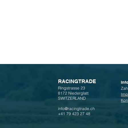
R
ACINGTRADE
Inf
Ringstrasse 23
Zah
8172 Niederglatt
Imp
SWITZERLAND
Kon
info@racingtrade.ch
+41 79 423 27 48