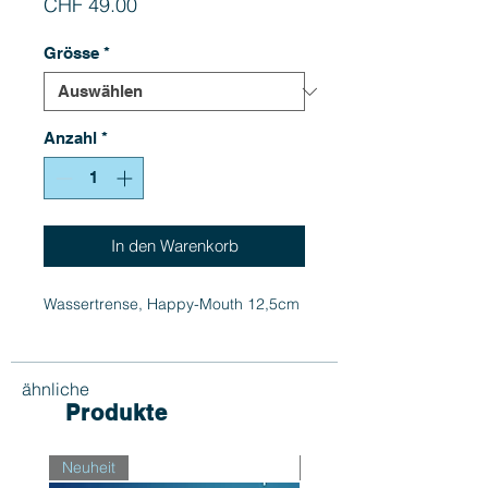
Preis
CHF 49.00
Grösse
*
Anzahl
*
In den Warenkorb
Wassertrense, Happy-Mouth 12,5cm
ähnliche
Produkte
Neuheit
Neuheit