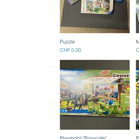
Schnellansicht
Puzzle
M
Preis
P
CHF 0.00
C
Schnellansicht
Playmobil "Ponycafe"
P