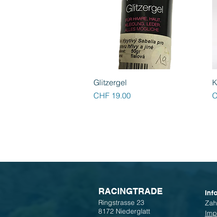
Schnellansicht
Glitzergel
K
Preis
P
CHF 19.00
C
R
ACINGTRADE
Inf
Ringstrasse 23
Zah
8172 Niederglatt
Imp