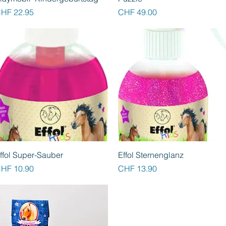
reis
Preis
HF 22.95
CHF 49.00
Schnellansicht
Schnellansicht
ffol Super-Sauber
Effol Sternenglanz
reis
Preis
HF 10.90
CHF 13.90