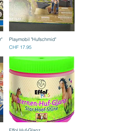
Schnellansicht
r"
Playmobil "Hufschmid"
Preis
CHF 17.95
Schnellansicht
Effol Huf-Glanz