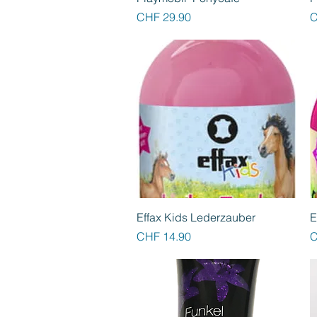
Preis
P
CHF 29.90
C
Schnellansicht
Effax Kids Lederzauber
E
Preis
P
CHF 14.90
C