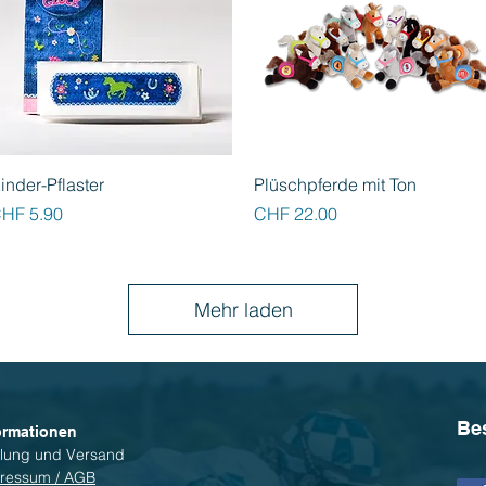
Schnellansicht
Schnellansicht
inder-Pflaster
Plüschpferde mit Ton
reis
Preis
HF 5.90
CHF 22.00
Mehr laden
Be
ormationen
lung und Versand
ressum / AGB