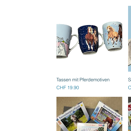
Schnellansicht
Tassen mit Pferdemotiven
S
Preis
P
CHF 19.90
C