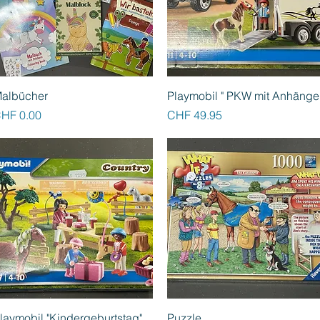
Schnellansicht
Schnellansicht
albücher
Playmobil " PKW mit Anhänge
reis
Preis
HF 0.00
CHF 49.95
Schnellansicht
Schnellansicht
laymobil "Kindergeburtstag"
Puzzle