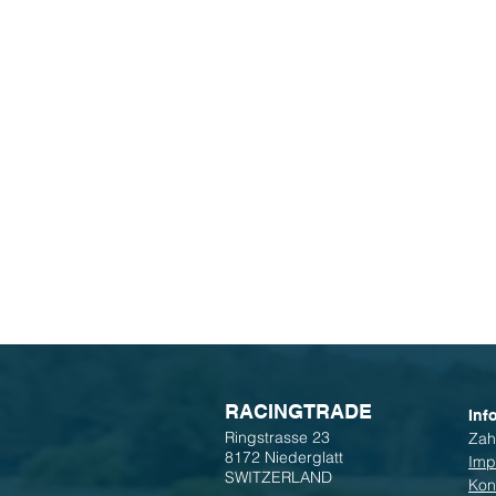
R
ACINGTRADE
Inf
Ringstrasse 23
Zah
8172 Niederglatt
Imp
SWITZERLAND
Kon