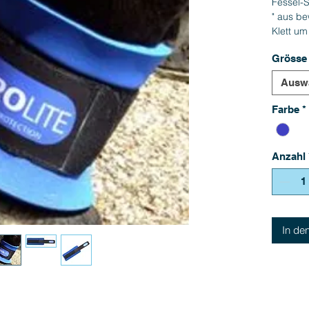
Fessel-S
" aus be
Klett u
verhinde
Grösse
Ausw
Farbe
*
Anzahl
In de