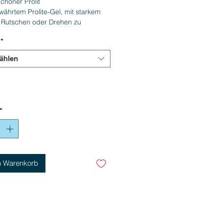
choner Prolit
währtem Prolite-Gel, mit starkem
m Rutschen oder Drehen zu
rn"
*
ählen
*
n Warenkorb