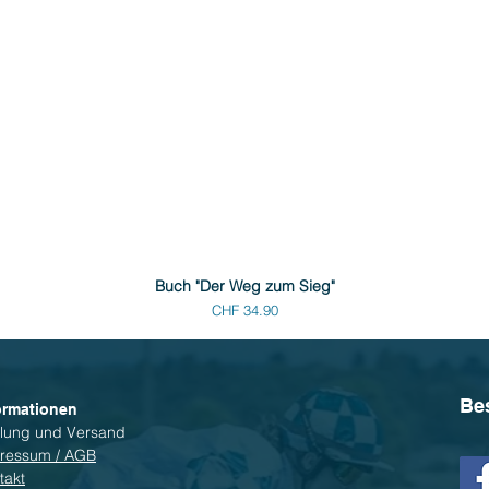
Buch "Der Weg zum Sieg"
Preis
CHF 34.90
Be
ormationen
lung und Versand
ressum / AGB
takt