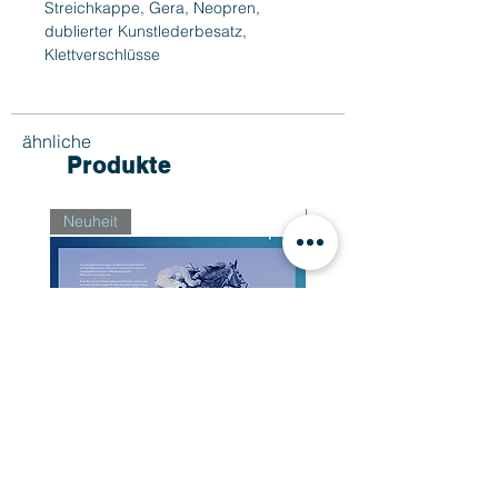
Streichkappe, Gera, Neopren,
dublierter Kunstlederbesatz,
Klettverschlüsse
ähnliche
Produkte
Neuheit
Neuheit
Buch "Der Weg zum Sieg"